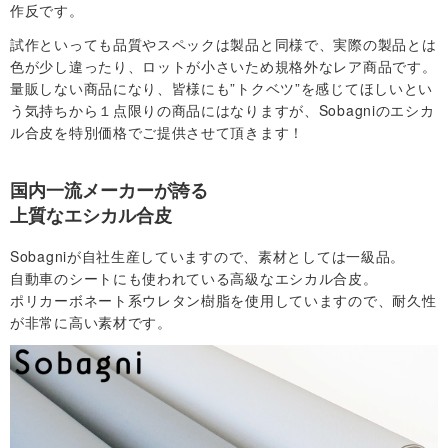
作反です。
社
試作といっても品質やスペックは製品と同様で、実際の製品とは
色が少し違ったり、ロットが小さいため規格外なレア商品です。
概
量販しない商品になり、皆様にも”トクベツ”を感じてほしいとい
う気持ちから１点限りの商品にはなりますが、Sobagniのエシカ
ル合皮を特別価格でご提供させて頂きます！
要
・
国内一流メーカーが誇る
上質なエシカル合皮
規
Sobagniが自社生産していますので、素材としては一級品。
約
自動車のシートにも使われている高級なエシカル合皮。
ポリカーボネート系ウレタン樹脂を使用していますので、耐久性
が非常に高い素材です。
お
問
い