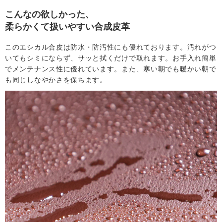
こんなの欲しかった、
舗
柔らかくて扱いやすい合成皮革
このエシカル合皮は防水・防汚性にも優れております。汚れがつ
T
いてもシミにならず、サッと拭くだけで取れます。お手入れ簡単
でメンテナンス性に優れています。また、寒い朝でも暖かい朝で
O
も同じしなやかさを保ちます。
P
へ
戻
る