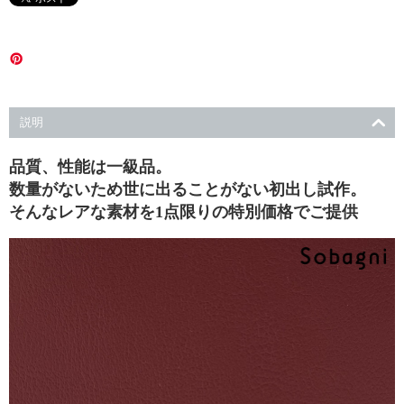
い
て
カ
説明
ス
品質、性能は一級品。
数量がないため世に出ることがない初出し試作。
タ
そんなレアな素材を1点限りの特別価格でご提供
マ
ー
サ
ー