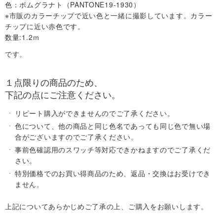
色：ボムグラナト（PANTONE19-1930）
※市販のカラーチップで近い色と一緒に撮影しています。カラー
サ
チップに近い赤色です。
数量:1.2ｍ
イ
です。
ト
１点限りの商品のため、
下記の点にご注意ください。
マ
リピート購入ができませんのでご了承ください。
ッ
色について、他の商品と同じ色名であっても同じ色で無い場
合がございますのでご了承ください。
プ
事前色確認用のスワッチ等対応できかねますのでご了承くだ
さい。
取
特別価格でのお買い得商品のため、返品・交換はお受けでき
ません。
扱
上記についてあらかじめご了承の上、ご購入をお願いします。
店