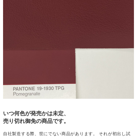
ビ
ス
エ
シ
カ
ル
ブ
ロ
いつ何色が発売かは未定、
グ
売り切れ御免の商品です。
自社製造する際、世にでない商品があります。 それが初出し試
会