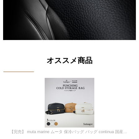
オススメ商品
送料無料商品
【完売】 muta marine ムータ 保冷バッグ バッグ continua 国産エシカル合皮 ゴルフ スポーツ ドリンク 保冷保温 メンズ レディース 防水 撥水 おしゃれ 合皮 ブラック ブラウン ホワイト ヴィーガンファッション