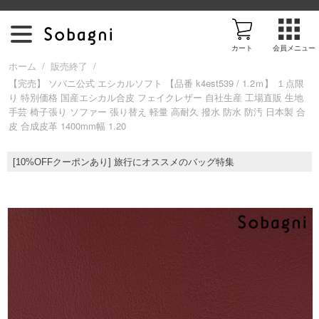
カート
会員メニュー
/
/
ホーム
販売終了
【完売】 ソバニ公式 エシカルソフト 【品番 k4est539 / 1.2ｍ】 １点限
り 特別価格 国産エシカル合皮 フェイクレザー 自社生産 工場直販 生地
ア
手芸 椅子張り ソファー 張り替え 軽量 高耐久 撥水 防水 防汚 日本製 合
皮 合成皮革 1400mm幅 1.20
イ
[10%OFFクーポンあり] 旅行にオススメのバッグ特集
テ
ム
を
探
す