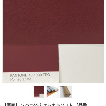
エ
シ
カ
ル
合
皮
の
選
び
【完売】 ソバニ公式 エシカルソフト 【品番
方