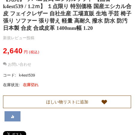
k4est539 / 1.2ｍ】 １点限り 特別価格 国産エシカル合
皮 フェイクレザー 自社生産 工場直販 生地 手芸 椅子
S
張り ソファー 張り替え 軽量 高耐久 撥水 防水 防汚
日本製 合皮 合成皮革 1400mm幅 1.20
o
新規レビュー投稿
b
2,640
円
(税込)
a
お問い合わせ
g
コード:
k4est539
在庫状況:
在庫切れ
n
i
ほしい物リストに追加
に
つ