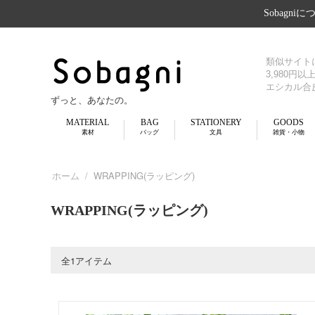
Sobagni
類似サイト
3,980円
エシカル合
ずっと、あなたの。
MATERIAL
BAG
STATIONERY
GOODS
素材
バッグ
文具
雑貨・小物
/
WRAPPING(ラッピング)
ホーム
WRAPPING(ラッピング)
全1アイテム