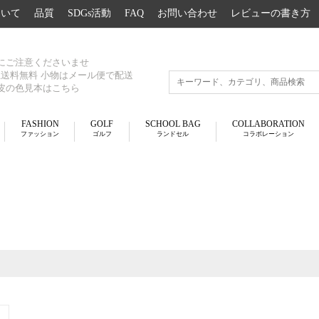
について
品質
SDGs活動
FAQ
お問い合わせ
レビューの書き方
にご注意くださいませ
以上送料無料 小物はメール便で配送
皮の色見本はこちら
FASHION
GOLF
SCHOOL BAG
COLLABORATION
ファッション
ゴルフ
ランドセル
コラボレーション