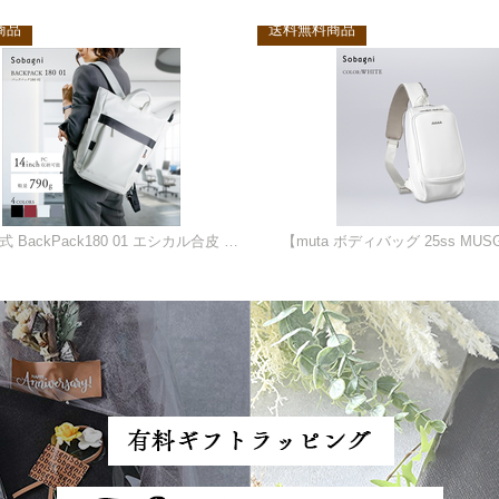
品
送料無料商品
ソバニ公式 BackPack180 01 エシカル合皮 バックパック 少し小さめサイズ仕立て 白 黒 グレー 赤 ヴィーガンファッション
【muta ボディバッグ 25ss MUSG-