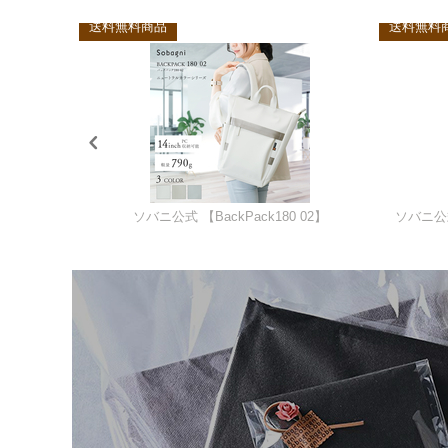
送料無料商品
送料無料商
【ソバニ公式 バックパック BackPack194 02】
ソバニ公式 【BackPack180 02】