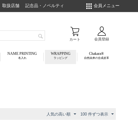
取扱店舗
記念品・ノベルティ
会員メニュー
会員登録
カート
NAME PRINTING
WRAPPING
Chakara
名入れ
ラッピング
自然由来の合成皮革
人気の高い順
100 件ずつ表示