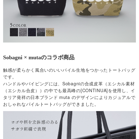
社
概
要
・
Sobagni × mutaのコラボ商品
触感が柔らかく風合いのいいパイル生地をつかったトートバッグ
規
です。
ハンドルやパイピングには、Sobagniの合成皮革（エシカル素材
約
（エシカル合皮））の中でも最高峰の[CONTINUA]を使用し、イ
タリア発祥の日本ブランド muta のデザインによりカジュアルで
お
おしゃれなパイルトートバッグができました。
問
い