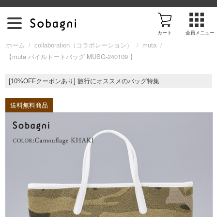
カート
会員メニュー
/
/
/
ホーム
collaboration（コラボレーション）
muta
【muta パイルトートバッグ MUSG-240109 】
ア
[10%OFFクーポンあり] 旅行にオススメのバッグ特集
イ
送料無料商品
テ
ム
を
探
す