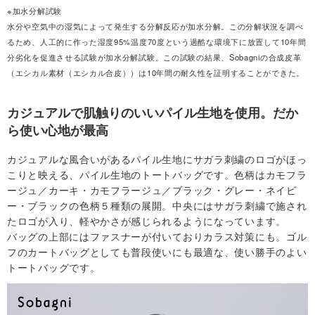
※加水分解試験
水分や空気中の湿気によって発生する分解反応が加水分解。この分解状況を調べ
るため、人工的に作った湿度95%温度70度という過酷な環境下に放置して10年間
分劣化を促進させる試験が加水分解試験。この試験の結果、Sobagniの合成皮革
（エシカル素材（エシカル合皮））は10年間の耐久性を証明することができた。
カジュアルで肌触りのいいパイル生地を使用。だか
ら使い心地が最高
カジュアルな風合いがあるパイル生地にサガラ刺繍のロゴがほっ
こりと映える、パイル生地のトートバッグです。色柄はカモフラ
ージュ／カーキ・カモフラージュ／ブラック・グレー・ネイビ
ー・ブラックの色柄５種類の展開。中央にはサガラ刺繍で施され
たロゴが入り、軽やかさが感じられるようになっています。
バッグの上部にはファスナーが付いておりカラス対策にも。ゴル
フのカートバッグとしても普段使いにも最適な、使い勝手のよい
トートバッグです。