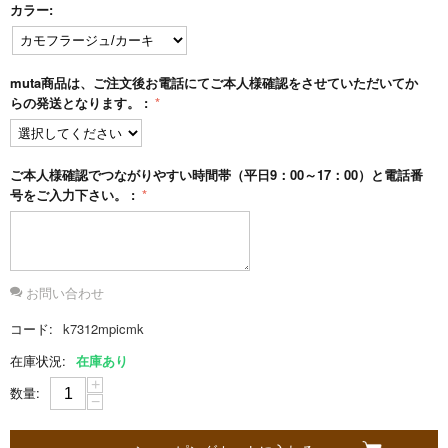
カラー:
S
muta商品は、ご注文後お電話にてご本人様確認をさせていただいてか
o
らの発送となります。 :
b
ご本人様確認でつながりやすい時間帯（平日9：00～17：00）と電話番
a
号をご入力下さい。 :
g
n
お問い合わせ
コード:
k7312mpicmk
i
在庫状況:
在庫あり
に
+
数量:
−
つ