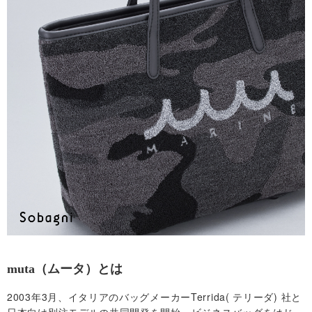
合
わ
せ
マ
イ
ア
カ
ウ
muta（ムータ）とは
ン
2003年3月、イタリアのバッグメーカーTerrida( テリーダ) 社と
ト