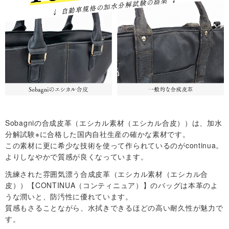
舗
T
O
P
Sobagniの合成皮革（エシカル素材（エシカル合皮））は、加水
へ
分解試験※に合格した国内自社生産の確かな素材です。
この素材に更に希少な技術を使って作られているのがcontinua。
戻
よりしなやかで質感が良くなっています。
る
洗練された雰囲気漂う合成皮革（エシカル素材（エシカル合
皮））【CONTINUA（コンティニュア）】のバッグは本革のよ
うな潤いと、防汚性に優れています。
質感もさることながら、水拭きできるほどの高い耐久性が魅力で
す。