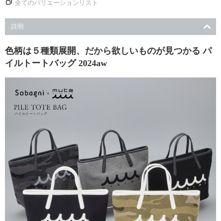
全てのバリエーションリスト
ビ
ス
説明
色柄は５種類展開、だから欲しいものが見つかる パ
エ
イルトートバッグ 2024aw
シ
カ
ル
ブ
ロ
グ
会