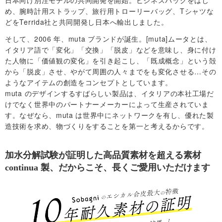
日本向け別注モデルの共同開発を開始。ビジネスバッグをはじ
め、腕時計用ストラップ、旅行用トローリーバッグ、Tシャツな
どをTerrida社と共同開発し日本へ輸出しました。
サ
そして、2006 年、muta ブランドが誕生。[muta]ムータとは、
イ
イタリア語で「変化」「交換」「脱皮」などを意味し、身に付け
た人物に「価値観の変化」を引き起こし、「既成概念」という殻
から「脱皮」させ、やがて周囲の人々までをも変化させる…その
ト
ようなアイテムの創造をコンセプトとしています。
muta のデザインするすばらしい製品は、イタリアの本社工場だ
マ
けでなく世界中のパートナーメーカーによって生産されていま
す。なぜなら、muta は世界中にネットワークを有し、優れた製
ッ
造技術を求め、物づくりをすることを第一と考えるからです。
プ
加水分解試験が証明した高品質素材を超える素材
continua 製、だからこそ、長くご愛用いただけます
取
扱
店