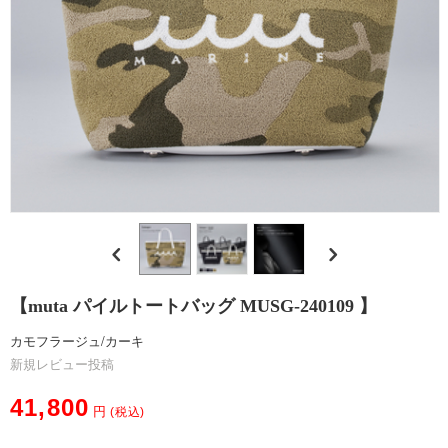
エ
シ
カ
ル
合
皮
【muta パイルトートバッグ MUSG-240109 】
の
カモフラージュ/カーキ
選
新規レビュー投稿
び
41,800
円
(税込)
方