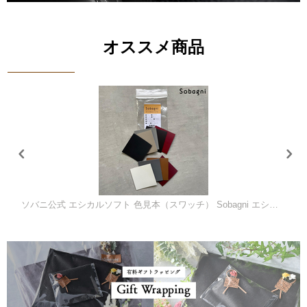
オススメ商品
料無料商品
送料無
ソバニ公式 エシカルソフト 色見本（スワッチ） Sobagni エシカル合皮 5センチ角×9色 事前の色のご確認でぜひご利用ください【メール便】 日時指定不可です