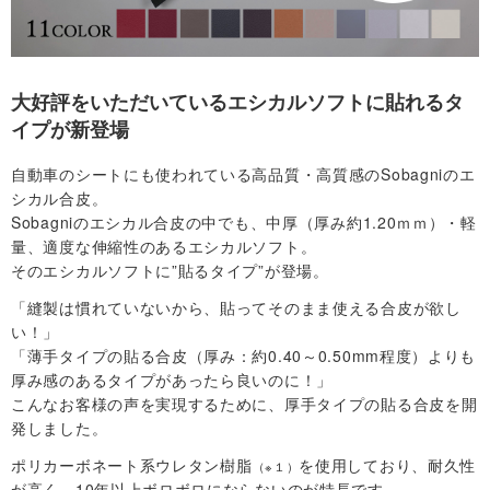
社
概
大好評をいただいているエシカルソフトに貼れるタ
イプが新登場
要
自動車のシートにも使われている高品質・高質感のSobagniのエ
シカル合皮。
・
Sobagniのエシカル合皮の中でも、中厚（厚み約1.20ｍｍ）・軽
量、適度な伸縮性のあるエシカルソフト。
規
そのエシカルソフトに”貼るタイプ”が登場。
約
「縫製は慣れていないから、貼ってそのまま使える合皮が欲し
い！」
「薄手タイプの貼る合皮（厚み：約0.40～0.50mm程度）よりも
お
厚み感のあるタイプがあったら良いのに！」
こんなお客様の声を実現するために、厚手タイプの貼る合皮を開
問
発しました。
い
ポリカーボネート系ウレタン樹脂
を使用しており、耐久性
（※１）
が高く、10年以上ボロボロにならないのが特長です。