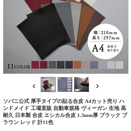
エ
シ
カ
ル
合
皮
の
ソバニ公式 厚手タイプの貼る合皮 A4カット売り ハ
選
ンドメイド 工場直販 自動車規格 ヴィーガン 生地 高
耐久 日本製 合皮 エシカル合皮 1.3mm厚 ブラック ブ
び
ラウン レッド 計11色
方