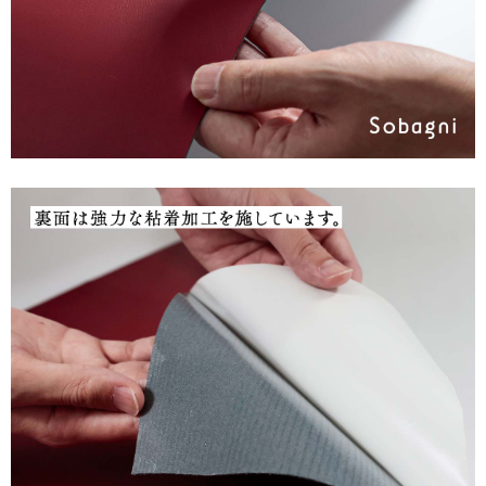
サ
イ
ト
マ
ッ
プ
取
扱
店