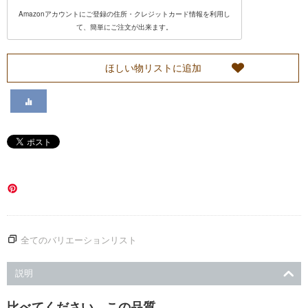
Amazonアカウントにご登録の住所・クレジットカード情報を利用し
い
て、簡単にご注文が出来ます。
て
ほしい物リストに追加
カ
ス
タ
マ
ー
全てのバリエーションリスト
サ
説明
ー
比べてください、この品質。