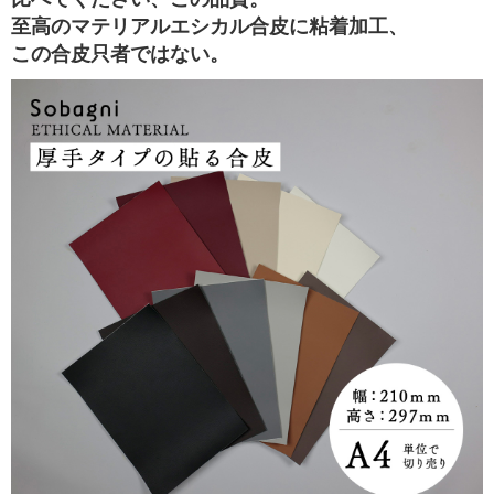
ビ
至高のマテリアルエシカル合皮に粘着加工、
この合皮只者ではない。
ス
エ
シ
カ
ル
ブ
ロ
グ
会