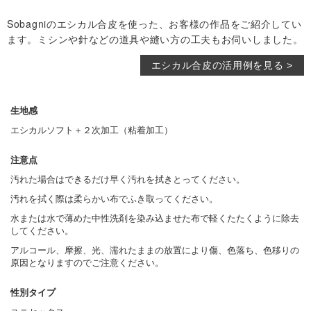
Sobagniのエシカル合皮を使った、お客様の作品をご紹介してい
ます。ミシンや針などの道具や縫い方の工夫もお伺いしました。
エシカル合皮の活用例を見る >
生地感
エシカルソフト＋２次加工（粘着加工）
注意点
汚れた場合はできるだけ早く汚れを拭きとってください。
汚れを拭く際は柔らかい布でふき取ってください。
水または水で薄めた中性洗剤を染み込ませた布で軽くたたくように除去
してください。
アルコール、摩擦、光、濡れたままの放置により傷、色落ち、色移りの
原因となりますのでご注意ください。
性別タイプ