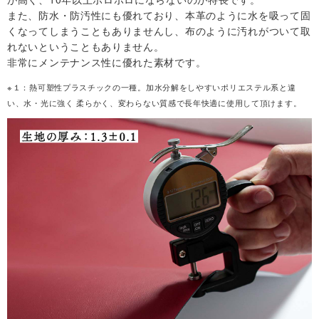
また、防水・防汚性にも優れており、本革のように水を吸って固
合
くなってしまうこともありませんし、布のように汚れがついて取
れないということもありません。
わ
非常にメンテナンス性に優れた素材です。
せ
※１：熱可塑性プラスチックの一種。加水分解をしやすいポリエステル系と違
い、水・光に強く 柔らかく、変わらない質感で長年快適に使用して頂けます。
マ
イ
ア
カ
ウ
ン
ト