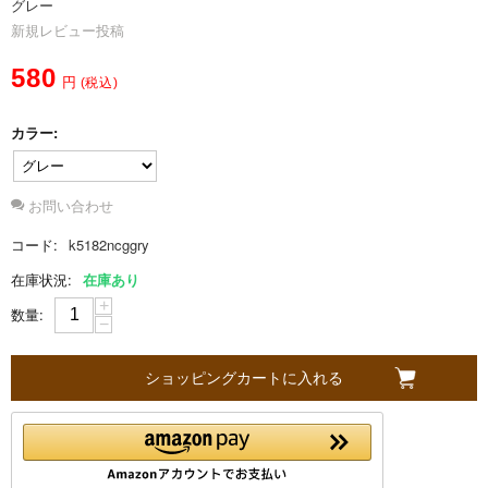
グレー
新規レビュー投稿
S
580
円
(税込)
o
カラー:
b
お問い合わせ
a
コード:
k5182ncggry
g
在庫状況:
在庫あり
+
数量:
n
−
i
ショッピングカートに入れる
に
つ