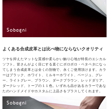
舗
T
O
P
よくある合成皮革とは比べ物にならないクオリティ
ツヤを抑えたマットな質感や柔らかい触り心地が特長のエシカル
へ
ソフト。皆さんがよく目にする直ぐにボロボロ・ペタペタになっ
てしまう合成皮革とは全くの別物で、永くご使用頂けます。カラ
戻
ーはブラック、ホワイト、ミルキーホワイト、ベージュ、グレ
ー、ライトグレー、ブラウン、ダークブラウン、レッドダリア、
る
ダークレッド、トープの１１色。いずれも品があるカラーであな
たのハンドメイドやカスタムに上品さをプラスしてくれます。