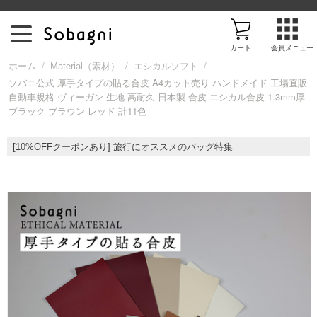
カート
会員メニュー
/
/
/
ホーム
Material（素材）
エシカルソフト
ソバニ公式 厚手タイプの貼る合皮 A4カット売り ハンドメイド 工場直販
自動車規格 ヴィーガン 生地 高耐久 日本製 合皮 エシカル合皮 1.3mm厚
ア
ブラック ブラウン レッド 計11色
イ
[10%OFFクーポンあり] 旅行にオススメのバッグ特集
テ
ム
を
探
す