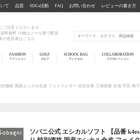
について
品質
SDGs活動
FAQ
お問い合わせ
レビューの書き方
にご注意くださいませ
以上送料無料 小物はメール便で配送
皮の色見本はこちら
FASHION
GOLF
SCHOOL BAG
COLLABORATION
ファッション
ゴルフ
ランドセル
コラボレーション
限り 特別価格 国産エシカル合皮 フェイクレザー 自社生産 工場直販 生地 手芸 椅
ソバニ公式 エシカルソフト 【品番 k4est3
り 特別価格 国産エシカル合皮 フェイク