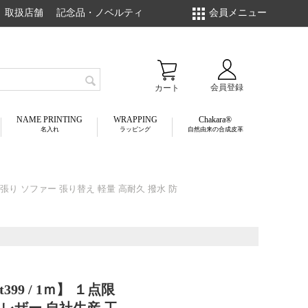
取扱店舗
記念品・ノベルティ
会員メニュー
会員登録
カート
NAME PRINTING
WRAPPING
Chakara
名入れ
ラッピング
自然由来の合成皮革
子張り ソファー 張り替え 軽量 高耐久 撥水 防
99 / 1ｍ】 １点限
レザー 自社生産 工