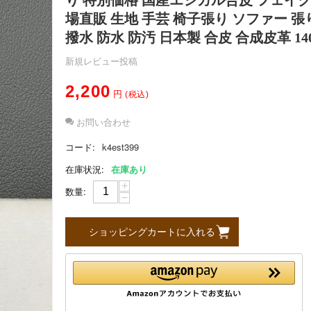
場直販 生地 手芸 椅子張り ソファー 張
撥水 防水 防汚 日本製 合皮 合成皮革 1400
新規レビュー投稿
2,200
円
(税込)
お問い合わせ
コード:
k4est399
在庫状況:
在庫あり
+
数量:
−
ショッピングカートに入れる