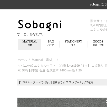
Sobagni
類似サイト
3,980円
エシカル合
ずっと、あなたの。
MATERIAL
BAG
STATIONERY
GOODS
素材
バッグ
文具
雑貨・小物
/
/
ホーム
Material（素材）
ソバニ公式 エシカルソフト 【品番 k4est399 / 1ｍ】 １点
水 防汚 日本製 合皮 合成皮革 1400mm幅 1.20
[10%OFFクーポンあり] 旅行にオススメのバッグ特集