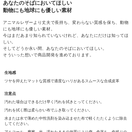
あなたのそばにおいてほしい
動物にも地球にも優しい素材
アニマルレザーより丈夫で長持ち、変わらない質感を保ち、動物
にも地球にも優しい素材。
今はまだあまり知られていないけれど、あなたにだけは知ってほ
しい。
そしてどうか永い間、あなたのそばにおいてほしい。
そういった想いで商品開発を進めております。
生地感
ツヤを抑えたマットな質感で適度なハリがあるスムースな合成皮革
注意点
汚れた場合はできるだけ早く汚れを拭きとってください。
汚れを拭く際は柔らかい布でふき取ってください。
水または水で薄めた中性洗剤を染み込ませた布で軽くたたくように除去
してください。
アルコール、摩擦、光、濡れたままの放置により傷、色落ち、色移りの