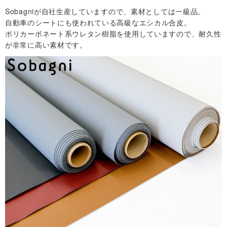
合
Sobagniが自社生産していますので、素材としては一級品。
自動車のシートにも使われている高級なエシカル合皮。
ポリカーボネート系ウレタン樹脂を使用していますので、耐久性
わ
が非常に高い素材です。
せ
マ
イ
ア
カ
ウ
ン
ト