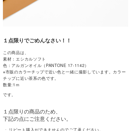
サ
イ
１点限りでごめんなさい！！
ト
この商品は、
マ
素材：エシカルソフト
色：アルガンオイル（PANTONE 17-1142）
ッ
※市販のカラーチップで近い色と一緒に撮影しています。カラー
チップに近い茶系の色です。
プ
数量:1ｍ
です。
取
１点限りの商品のため、
扱
下記の点にご注意ください。
店
リピート購入ができませんのでご了承ください。