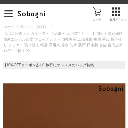
カート
会員メニュー
/
/
ホーム
Material（素材）
ソバニ公式 エシカルソフト 【品番 k4est427 / 1ｍ】 １点限り 特別価格
国産エシカル合皮 フェイクレザー 自社生産 工場直販 生地 手芸 椅子張
ア
り ソファー 張り替え 軽量 高耐久 撥水 防水 防汚 日本製 合皮 合成皮革
1400mm幅 1.20
イ
[10%OFFクーポンあり] 旅行にオススメのバッグ特集
テ
ム
を
探
す