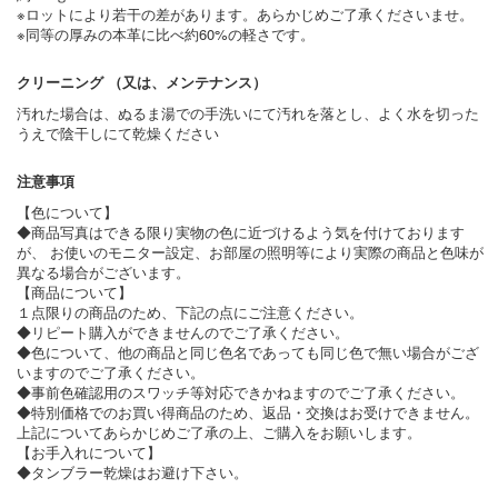
※ロットにより若干の差があります。あらかじめご了承くださいませ。
※同等の厚みの本革に比べ約60%の軽さです。
クリーニング （又は、メンテナンス）
汚れた場合は、ぬるま湯での手洗いにて汚れを落とし、よく水を切った
うえで陰干しにて乾燥ください
注意事項
【色について】
◆商品写真はできる限り実物の色に近づけるよう気を付けております
が、 お使いのモニター設定、お部屋の照明等により実際の商品と色味が
異なる場合がございます。
【商品について】
１点限りの商品のため、下記の点にご注意ください。
◆リピート購入ができませんのでご了承ください。
◆色について、他の商品と同じ色名であっても同じ色で無い場合がござ
いますのでご了承ください。
◆事前色確認用のスワッチ等対応できかねますのでご了承ください。
◆特別価格でのお買い得商品のため、返品・交換はお受けできません。
上記についてあらかじめご了承の上、ご購入をお願いします。
【お手入れについて】
◆タンブラー乾燥はお避け下さい。