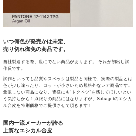
社
概
要
いつ何色が発売かは未定、
売り切れ御免の商品です。
・
自社製造する際、世にでない商品があります。 それが初出し試
作反です。
規
試作といっても品質やスペックは製品と同様で、実際の製品とは
約
色が少し違ったり、ロットが小さいため規格外なレア商品です。
量販しない商品になり、皆様にも”トクベツ”を感じてほしいとい
う気持ちから１点限りの商品にはなりますが、Sobagniのエシカ
お
ル合皮を特別価格でご提供させて頂きます！
問
国内一流メーカーが誇る
い
上質なエシカル合皮