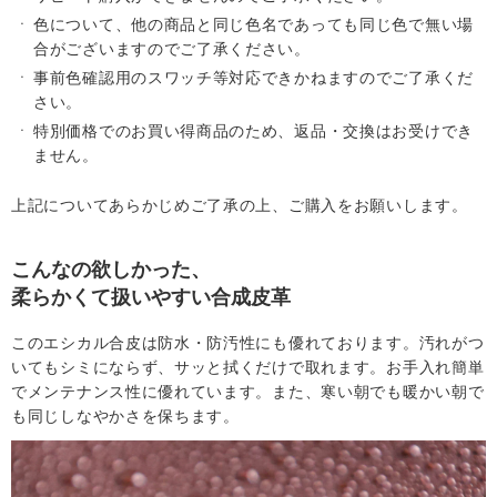
色について、他の商品と同じ色名であっても同じ色で無い場
舗
合がございますのでご了承ください。
事前色確認用のスワッチ等対応できかねますのでご了承くだ
さい。
T
特別価格でのお買い得商品のため、返品・交換はお受けでき
ません。
O
上記についてあらかじめご了承の上、ご購入をお願いします。
P
へ
こんなの欲しかった、
柔らかくて扱いやすい合成皮革
戻
このエシカル合皮は防水・防汚性にも優れております。汚れがつ
いてもシミにならず、サッと拭くだけで取れます。お手入れ簡単
る
でメンテナンス性に優れています。また、寒い朝でも暖かい朝で
も同じしなやかさを保ちます。