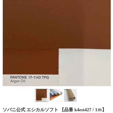
エ
シ
カ
ル
合
皮
の
選
び
ソバニ公式 エシカルソフト 【品番 k4est427 / 1ｍ】
方