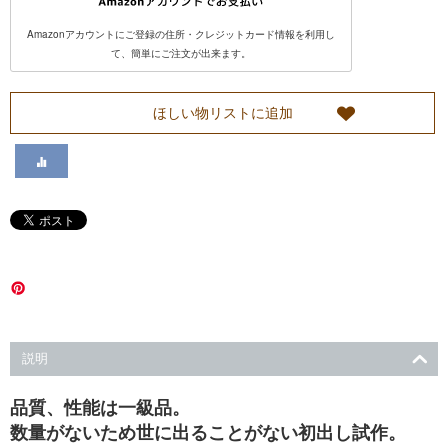
い
Amazonアカウントにご登録の住所・クレジットカード情報を利用し
て、簡単にご注文が出来ます。
て
ほしい物リストに追加
カ
ス
タ
マ
ー
説明
サ
品質、性能は一級品。
ー
数量がないため世に出ることがない初出し試作。