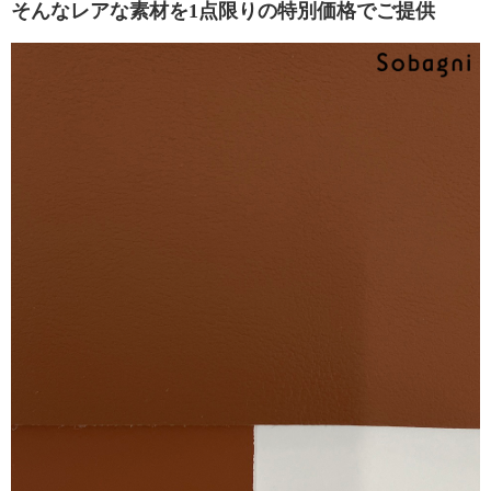
ビ
そんなレアな素材を1点限りの特別価格でご提供
ス
エ
シ
カ
ル
ブ
ロ
グ
会