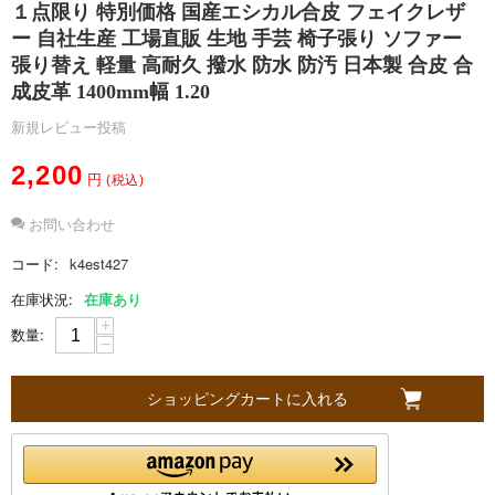
１点限り 特別価格 国産エシカル合皮 フェイクレザ
ー 自社生産 工場直販 生地 手芸 椅子張り ソファー
S
張り替え 軽量 高耐久 撥水 防水 防汚 日本製 合皮 合
成皮革 1400mm幅 1.20
o
新規レビュー投稿
b
2,200
円
(税込)
a
お問い合わせ
コード:
k4est427
g
在庫状況:
在庫あり
n
+
数量:
−
i
ショッピングカートに入れる
に
つ