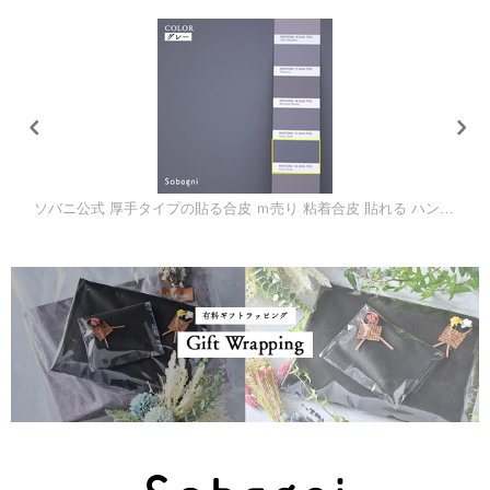
ソバニ公式 厚手タイプの貼る合皮 ｍ売り 粘着合皮 貼れる ハンドメイド シート カスタム 貼り替え 工場直販 自動車規格 生地 高耐久 日本製 合皮 ヴィーガン 980mm幅 1.3mm厚 送料無料 ブラック ブラウン レッド 計11色