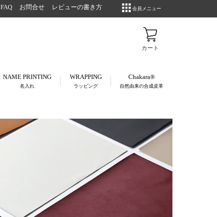
FAQ
お問合せ
レビューの書き方
会員メニュー
NAME PRINTING
WRAPPING
Chakara®
名入れ
ラッピング
自然由来の合成皮革