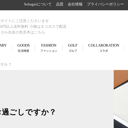
Sobagniについて
品質
会社情報
プライバシーポリシー
似サイトにご注意くださいませ
980円以上送料無料 小物はネコポスで配送
シカル合皮の色見本はこちら
ARY
GOODS
FASHION
GOLF
COLLABORATION
生活雑貨
ファッション
ゴルフ
コラボ
ですか？
お過ごしですか？