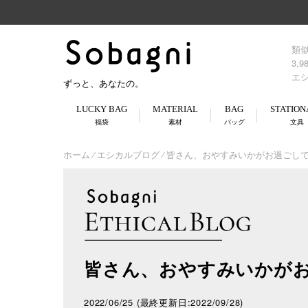
類
3,
エ
ずっと、あなたの。
LUCKY BAG
MATERIAL
BAG
STATION
福袋
素材
バッグ
文具
ホーム
⁄
エシカルブログ
⁄
皆さん、おやすみいかがお過ごし
皆さん、おやすみいかが
2022/06/25
(最終更新日:2022/09/28)