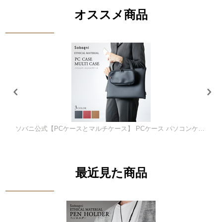
オススメ商品
送料無料商品
ソバニ公式【PCケースとマルチケース】 PCケース パソコンケース ノートパソコン ipad 14インチ 合皮 エシカル合皮 おしゃれ 軽量 高耐久 撥水 防汚 日本製 ヴィーガン
最近見た商品
送料無料商品