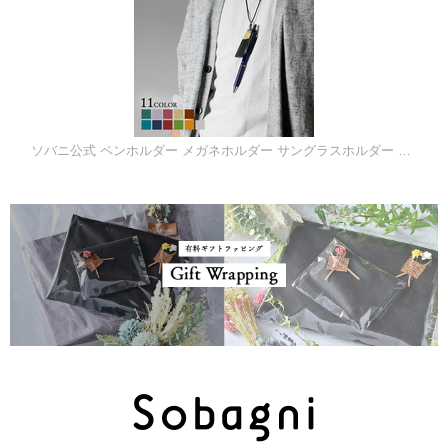
ソバニ公式 ペンホルダー メガネホルダー サングラスホルダー ネックストラップ 調整可能 軽い 軽量 おしゃれ かっこいい プレゼント ギフト ボールペン 眼鏡 サングラス 老眼鏡 日本製 【メール便】 ブラック ブラウン ホワイト 計11色 ヴィーガン