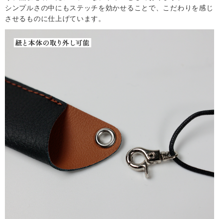
シンプルさの中にもステッチを効かせることで、こだわりを感じ
させるものに仕上げています。
サ
イ
ト
マ
ッ
プ
取
扱
店