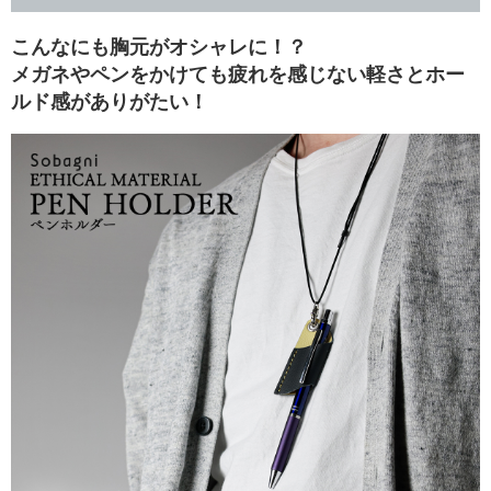
ビ
こんなにも胸元がオシャレに！？
ス
メガネやペンをかけても疲れを感じない軽さとホー
ルド感がありがたい！
エ
シ
カ
ル
ブ
ロ
グ
会