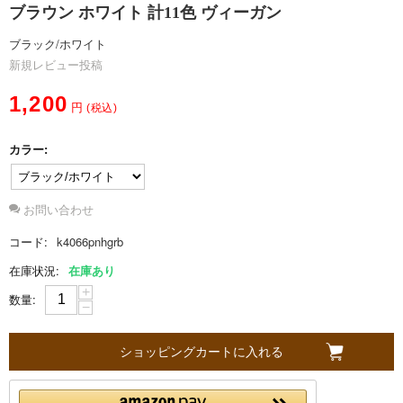
ブラウン ホワイト 計11色 ヴィーガン
ブラック/ホワイト
S
新規レビュー投稿
o
1,200
円
(税込)
b
カラー:
a
お問い合わせ
g
コード:
k4066pnhgrb
n
在庫状況:
在庫あり
+
数量:
i
−
に
ショッピングカートに入れる
つ