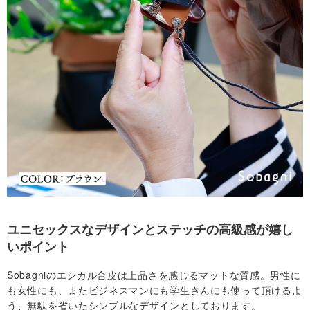
合
わ
せ
マ
イ
ア
カ
ユニセックスなデザインとステッチの高級感が嬉し
ウ
いポイント
Sobagniのエシカル合皮は上品さを感じるマットな質感。男性に
ン
も女性にも、またビジネスマンにも学生さんにも使って頂けるよ
う、無駄を省いたシンプルなデザインとしております。
ト