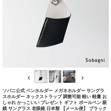
エ
シ
カ
ル
合
皮
の
選
ソバニ公式 ペンホルダー メガネホルダー サングラ
スホルダー ネックストラップ 調整可能 軽い 軽量 お
び
しゃれ かっこいい プレゼント ギフト ボールペン 眼
鏡 サングラス 老眼鏡 日本製 【メール便】 ブラック
方