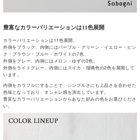
舗
豊富なカラーバリエーションは11色展開
T
カラーバリエーションは11色展開。
O
外側をブラック、内側にはパープル・グリーン・イエロー・ピン
ク・ブラウン・ブルー・ホワイトの7色、
外側をグレー、内側にはメロン・ゆずの2色、
P
外側をライトグレー、内側にはスイカ・瑠璃色の2色を展開して
います。
へ
内側をカラフルにすることで、シンプルさにも上品さを合わせた
戻
色味となっており、オシャレ感を演出しています。
豊富なカラーバリエーションからあなた好みの色をお選びくださ
る
い。