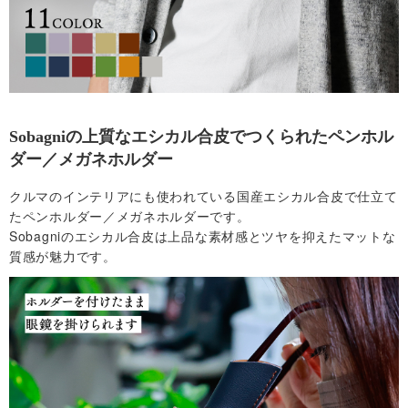
社
概
要
Sobagniの上質なエシカル合皮でつくられたペンホル
ダー／メガネホルダー
・
クルマのインテリアにも使われている国産エシカル合皮で仕立て
規
たペンホルダー／メガネホルダーです。
Sobagniのエシカル合皮は上品な素材感とツヤを抑えたマットな
約
質感が魅力です。
お
問
い