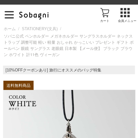
カート
会員メニュー
/
/
ホーム
STATIONERY(文具)
ソバニ公式 ペンホルダー メガネホルダー サングラスホルダー ネックス
トラップ 調整可能 軽い 軽量 おしゃれ かっこいい プレゼント ギフト ボ
ア
ールペン 眼鏡 サングラス 老眼鏡 日本製 【メール便】 ブラック ブラウ
ン ホワイト 計11色 ヴィーガン
イ
[10%OFFクーポンあり] 旅行にオススメのバッグ特集
テ
送料無料商品
ム
を
探
す