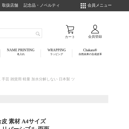
取扱店舗
記念品・ノベルティ
会員メニュー
会員登録
カート
NAME PRINTING
WRAPPING
Chakara
名入れ
ラッピング
自然由来の合成皮革
 手芸 雑貨用 軽量 加水分解しない 日本製 ツ
皮 素材 A4サイズ
 リバーシブル 両面