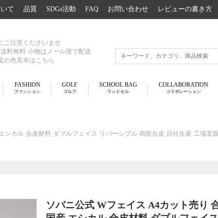
について
品質
SDGs活動
FAQ
お問い合わせ
レビューの書き方
にご注意くださいませ
以上送料無料 小物はメール便で配送
皮の色見本はこちら
FASHION
GOLF
SCHOOL BAG
COLLABORATION
ファッション
ゴルフ
ランドセル
コラボレーション
産 エシカル 合皮材料 ダブルフェイス リバーシブル 両面合皮 自社生産 工場直販
ソバニ公式 Wフェイス A4カット売り 合
国産 エシカル 合皮材料 ダブルフェイス