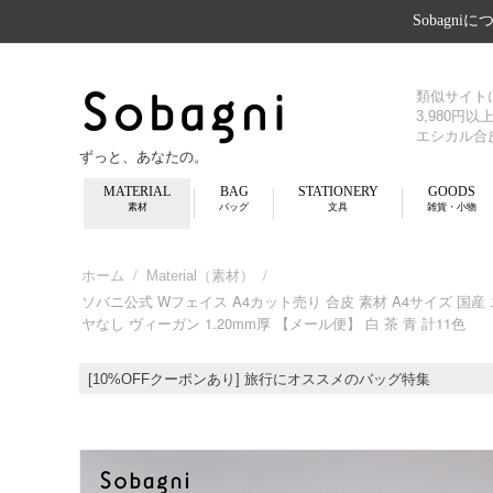
Sobagni
類似サイト
3,980円
エシカル合
ずっと、あなたの。
MATERIAL
BAG
STATIONERY
GOODS
素材
バッグ
文具
雑貨・小物
/
/
ホーム
Material（素材）
ソバニ公式 Wフェイス A4カット売り 合皮 素材 A4サイズ 国
ヤなし ヴィーガン 1.20mm厚 【メール便】 白 茶 青 計11色
[10%OFFクーポンあり] 旅行にオススメのバッグ特集