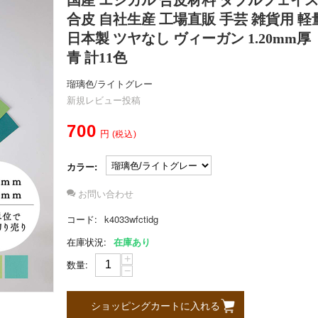
合皮 自社生産 工場直販 手芸 雑貨用 
日本製 ツヤなし ヴィーガン 1.20mm厚
青 計11色
瑠璃色/ライトグレー
新規レビュー投稿
700
円
(税込)
カラー:
お問い合わせ
コード:
k4033wfctidg
在庫状況:
在庫あり
+
数量:
−
ショッピングカートに入れる