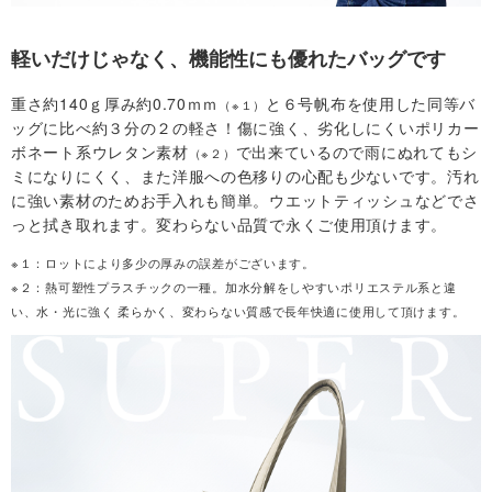
舗
軽いだけじゃなく、機能性にも優れたバッグです
重さ約140ｇ厚み約0.70ｍｍ
と６号帆布を使用した同等バ
（※１）
T
ッグに比べ約３分の２の軽さ！傷に強く、劣化しにくいポリカー
ボネート系ウレタン素材
で出来ているので雨にぬれてもシ
（※２）
O
ミになりにくく、また洋服への色移りの心配も少ないです。汚れ
に強い素材のためお手入れも簡単。ウエットティッシュなどでさ
P
っと拭き取れます。変わらない品質で永くご使用頂けます。
へ
※１：ロットにより多少の厚みの誤差がございます。
※２：熱可塑性プラスチックの一種。加水分解をしやすいポリエステル系と違
い、水・光に強く 柔らかく、変わらない質感で長年快適に使用して頂けます。
戻
る