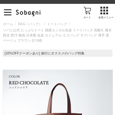
カート
会員メニュー
/
/
/
ホーム
BAG（バッグ）
トートバッグ
ソバニ公式 たっぷりトート 国産エシカル合皮 トートバッグ 高耐久 撥水
防水 防汚 無地 日本製 合皮 カジュアル エコバッグ サブバッグ 薄手 黒
ア
ベージュ ブラウン 計13色
イ
[10%OFFクーポンあり] 旅行にオススメのバッグ特集
テ
ム
を
探
す