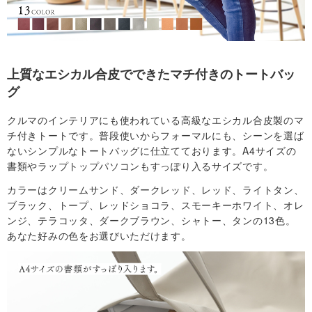
社
概
上質なエシカル合皮でできたマチ付きのトートバッ
グ
要
クルマのインテリアにも使われている高級なエシカル合皮製のマ
・
チ付きトートです。普段使いからフォーマルにも、シーンを選ば
ないシンプルなトートバッグに仕立てております。A4サイズの
規
書類やラップトップパソコンもすっぽり入るサイズです。
カラーはクリームサンド、ダークレッド、レッド、ライトタン、
約
ブラック、トープ、レッドショコラ、スモーキーホワイト、オレ
ンジ、テラコッタ、ダークブラウン、シャトー、タンの13色。
お
あなた好みの色をお選びいただけます。
問
い