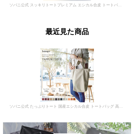
ソバニ公式 スッキリトートプレミアム エシカル合皮 トートバッグ シルバー ゴールド 長持ち 軽い 軽量 高耐久 防水 防汚 日本製 合皮 合成皮革 レインバッグ スリム 縦型 薄型 上品 シルバー ゴールド ブロンズ ピンクゴールド ヴィーガンファッション
最近見た商品
ソバニ公式 たっぷりトート 国産エシカル合皮 トートバッグ 高耐久 撥水 防水 防汚 無地 日本製 合皮 カジュアル エコバッグ サブバッグ 薄手 黒 ベージュ ブラウン 計13色