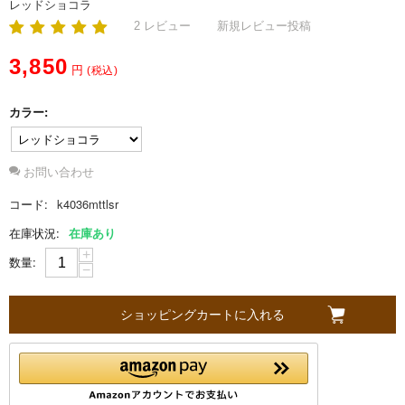
レッドショコラ
2 レビュー
新規レビュー投稿
S
3,850
円
(税込)
o
カラー:
b
お問い合わせ
a
コード:
k4036mttlsr
g
在庫状況:
在庫あり
+
n
数量:
−
i
ショッピングカートに入れる
に
つ