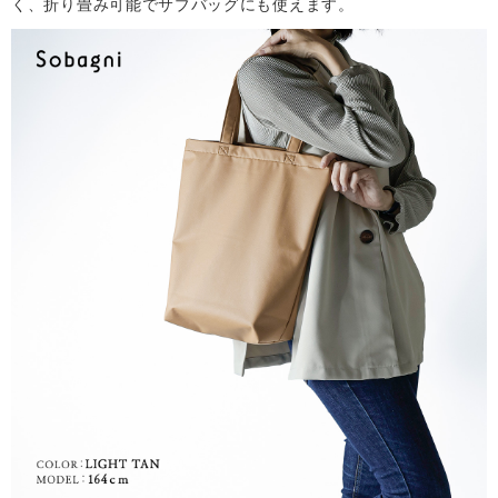
く、折り畳み可能でサブバッグにも使えます。
サ
イ
ト
マ
ッ
プ
取
扱
店