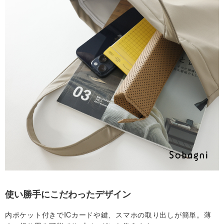
合
わ
せ
マ
イ
ア
カ
ウ
使い勝手にこだわったデザイン
ン
内ポケット付きでICカードや鍵、スマホの取り出しが簡単。薄
ト