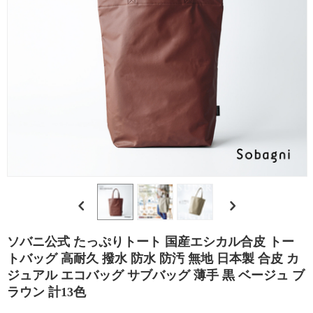
エ
シ
カ
ル
合
皮
の
ソバニ公式 たっぷりトート 国産エシカル合皮 トー
選
トバッグ 高耐久 撥水 防水 防汚 無地 日本製 合皮 カ
ジュアル エコバッグ サブバッグ 薄手 黒 ベージュ ブ
び
ラウン 計13色
方