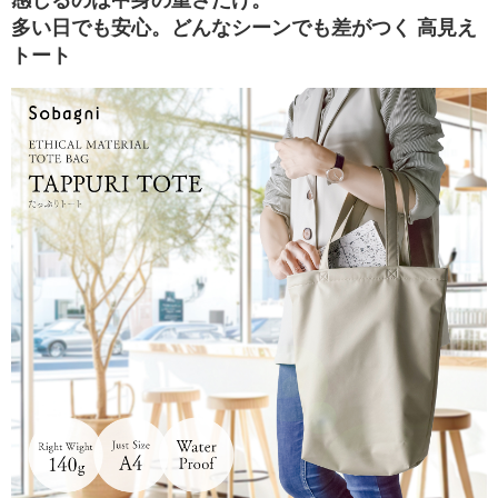
感じるのは中身の重さだけ。
ビ
多い日でも安心。どんなシーンでも差がつく 高見え
トート
ス
エ
シ
カ
ル
ブ
ロ
グ
会