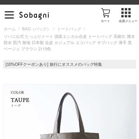
カート
会員メニュー
/
/
/
ホーム
BAG（バッグ）
トートバッグ
ソバニ公式 たっぷりトート 国産エシカル合皮 トートバッグ 高耐久 撥水
防水 防汚 無地 日本製 合皮 カジュアル エコバッグ サブバッグ 薄手 黒
ア
ベージュ ブラウン 計13色
イ
[10%OFFクーポンあり] 旅行にオススメのバッグ特集
テ
ム
を
探
す