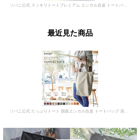
ソバニ公式 スッキリトートプレミアム エシカル合皮 トートバッグ シルバー ゴールド 長持ち 軽い 軽量 高耐久 防水 防汚 日本製 合皮 合成皮革 レインバッグ スリム 縦型 薄型 上品 シルバー ゴールド ブロンズ ピンクゴールド ヴィーガンファッション
最近見た商品
ソバニ公式 たっぷりトート 国産エシカル合皮 トートバッグ 高耐久 撥水 防水 防汚 無地 日本製 合皮 カジュアル エコバッグ サブバッグ 薄手 黒 ベージュ ブラウン 計13色