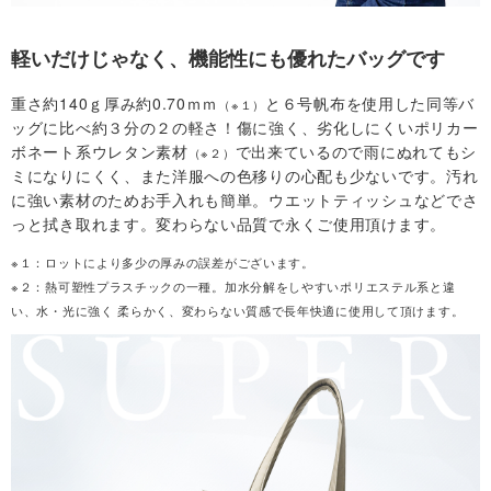
舗
軽いだけじゃなく、機能性にも優れたバッグです
重さ約140ｇ厚み約0.70ｍｍ
と６号帆布を使用した同等バ
（※１）
T
ッグに比べ約３分の２の軽さ！傷に強く、劣化しにくいポリカー
ボネート系ウレタン素材
で出来ているので雨にぬれてもシ
（※２）
O
ミになりにくく、また洋服への色移りの心配も少ないです。汚れ
に強い素材のためお手入れも簡単。ウエットティッシュなどでさ
P
っと拭き取れます。変わらない品質で永くご使用頂けます。
へ
※１：ロットにより多少の厚みの誤差がございます。
※２：熱可塑性プラスチックの一種。加水分解をしやすいポリエステル系と違
い、水・光に強く 柔らかく、変わらない質感で長年快適に使用して頂けます。
戻
る