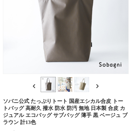
エ
シ
カ
ル
合
皮
の
ソバニ公式 たっぷりトート 国産エシカル合皮 トー
選
トバッグ 高耐久 撥水 防水 防汚 無地 日本製 合皮 カ
ジュアル エコバッグ サブバッグ 薄手 黒 ベージュ ブ
び
ラウン 計13色
方