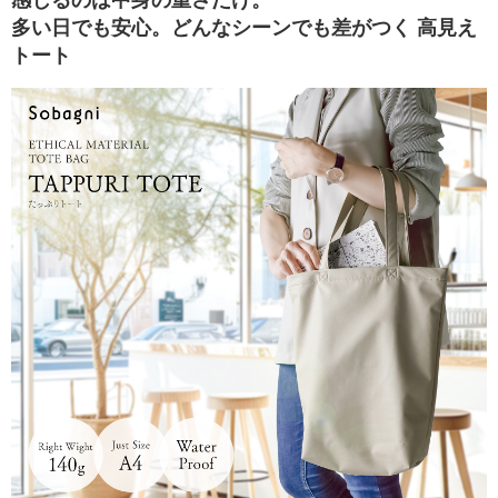
感じるのは中身の重さだけ。
ビ
多い日でも安心。どんなシーンでも差がつく 高見え
トート
ス
エ
シ
カ
ル
ブ
ロ
グ
会