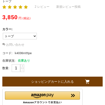
トープ
2 レビュー
新規レビュー投稿
S
3,850
円
(税込)
o
カラー:
b
お問い合わせ
a
コード:
k4036mtttpe
g
在庫状況:
在庫あり
+
n
数量:
−
i
ショッピングカートに入れる
に
つ