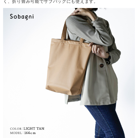
く、折り畳み可能でサブバッグにも使えます。
サ
イ
ト
マ
ッ
プ
取
扱
店