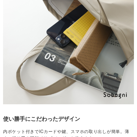
合
わ
せ
マ
イ
ア
カ
ウ
使い勝手にこだわったデザイン
ン
内ポケット付きでICカードや鍵、スマホの取り出しが簡単。薄
ト