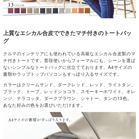
社
概
上質なエシカル合皮でできたマチ付きのトートバッ
グ
要
クルマのインテリアにも使われている高級なエシカル合皮製のマ
・
チ付きトートです。普段使いからフォーマルにも、シーンを選ば
ないシンプルなトートバッグに仕立てております。A4サイズの
規
書類やラップトップパソコンもすっぽり入るサイズです。
カラーはクリームサンド、ダークレッド、レッド、ライトタン、
約
ブラック、トープ、レッドショコラ、スモーキーホワイト、オレ
ンジ、テラコッタ、ダークブラウン、シャトー、タンの13色。
お
あなた好みの色をお選びいただけます。
問
い